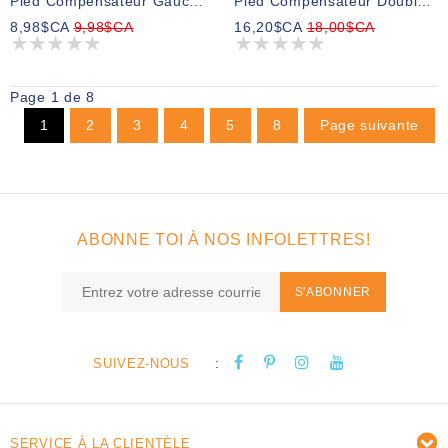
Pied Compensateur Gauche, 1/32 Po.
Pied Compensateur Double, 1/16 Po.
8,98$CA
9,98$CA
16,20$CA
18,00$CA
Page 1 de 8
1
2
3
4
5
8
Page suivante
ABONNE TOI À NOS INFOLETTRES!
S'ABONNER
:
SUIVEZ-NOUS
SERVICE À LA CLIENTÈLE