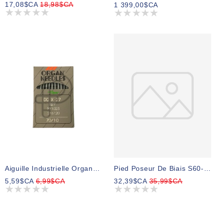
17,08$CA
18,98$CA
1 399,00$CA
Pied Poseur De Biais S60-2 2po Fini 1/2
Aiguille Industrielle Organ Pqt 10 Gr :10Bp
32,39$CA
35,99$CA
5,59$CA
6,99$CA