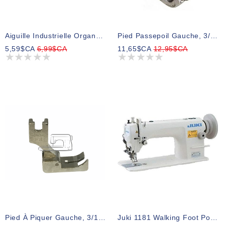
Aiguille Industrielle Organ DAX1 Pqt 10 Gr:14Bp
Pied Passepoil Gauche, 3/16 Po.
5,59$CA
6,99$CA
11,65$CA
12,95$CA
Pied À Piquer Gauche, 3/16 Po. #2463H
Juki 1181 Walking Foot Pour Tissus Moyen Meuble Et Moteur Inclus