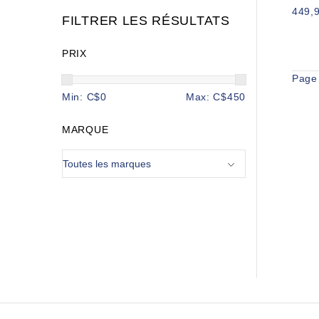
449,
FILTRER LES RÉSULTATS
PRIX
Page
Min: C$
0
Max: C$
450
MARQUE