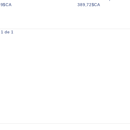
99$CA
389,72$CA
 1 de 1