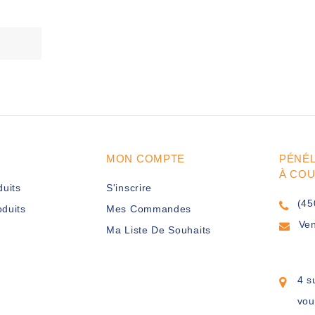
MON COMPTE
PÉNÉ
À CO
duits
S'inscrire
(45
duits
Mes Commandes
Ve
Ma Liste De Souhaits
4 s
vou