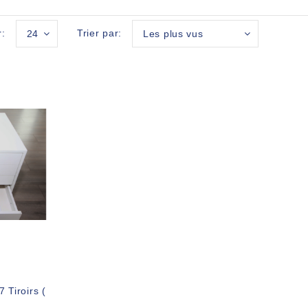
r:
Trier par:
24
Les plus vus
 Tiroirs (