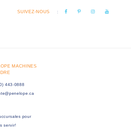
SUIVEZ-NOUS
:
LOPE MACHINES
UDRE
0) 443-0888
nte@penelope.ca
uccursales pour
s servir!