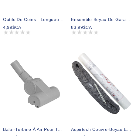
Outils De Coins - Longueur De 20 Cm (8") - 31,75 Mm (1¼") Dia - Universel - Gris
Ensemble Boyau De Garage 35 Pieds
4,99$CA
83,99$CA
Balai-Turbine À Air Pour Tapis
Aspirtech Couvre-Boyau En Tissu 50 Pieds