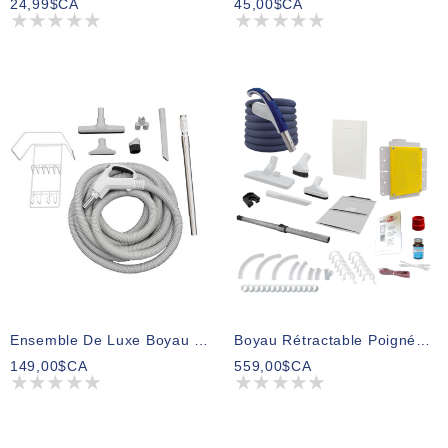
24,99$CA
45,00$CA
Ensemble De Luxe Boyau 30 Pieds Et Accessoires Poignée On/Off (avec Barrure)
Boyau Rétractable Poignée Régulière 30 Pieds
149,00$CA
559,00$CA