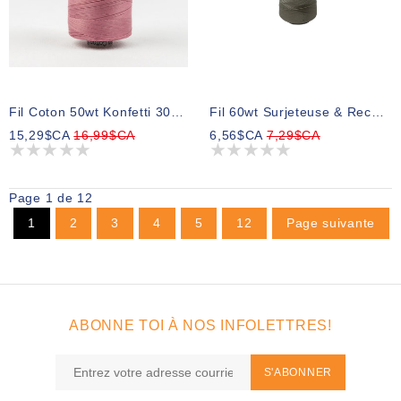
Fil Coton 50wt Konfetti 300 1000m
Fil 60wt Surjeteuse & Recouvreuse Filio Tex27 66264 1500m
15,29$CA
16,99$CA
6,56$CA
7,29$CA
Page 1 de 12
1
2
3
4
5
12
Page suivante
ABONNE TOI À NOS INFOLETTRES!
S'ABONNER