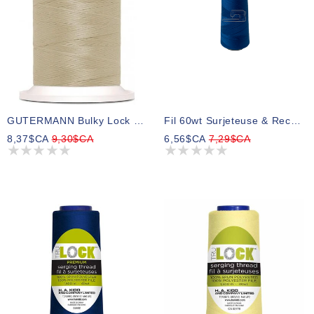
GUTERMANN Bulky Lock 80wt Fil 1000m - Col. 722
Fil 60wt Surjeteuse & Recouvreuse Filio Tex27 6366 1500m
8,37$CA
9,30$CA
6,56$CA
7,29$CA