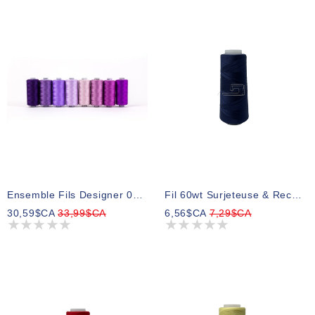
Ensemble Fils Designer 05 1000m (8 Bobines)
Fil 60wt Surjeteuse & Recouvreuse Filio Tex27 6412 1500m
30,59$CA
33,99$CA
6,56$CA
7,29$CA