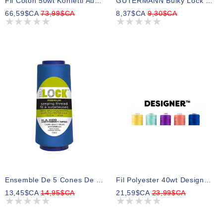
Fil Coton 50wt Konfetti Au Choix
GUTERMANN Bulky Lock 80wt Fil 1000m - Col. 322
66,59$CA
73,99$CA
8,37$CA
9,30$CA
Ensemble De 5 Cones De Fil Pour Surjeter 1500m TRULOCK Premium - Bleu
Fil Polyester 40wt Designer Au Choix 1000m
13,45$CA
14,95$CA
21,59$CA
23,99$CA