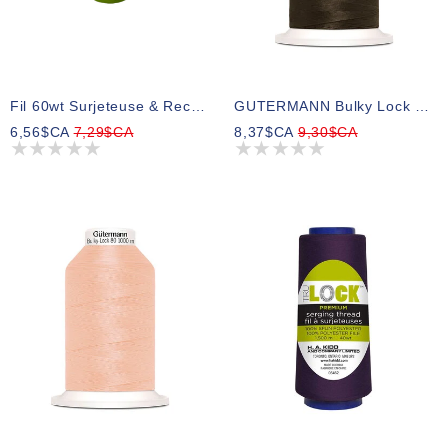
Fil 60wt Surjeteuse & Recouvreuse Filio Tex27 6510 1500m
GUTERMANN Bulky Lock 80wt Fil 1000m - Col. 696
6,56$CA
7,29$CA
8,37$CA
9,30$CA