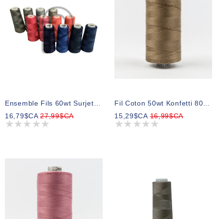
Ensemble Fils 60wt Surjeteuse & Recouvreuse Filio Tex27 Assortis 1500m (4 Bobines)
Fil Coton 50wt Konfetti 801 1000m
16,79$CA
27,99$CA
15,29$CA
16,99$CA