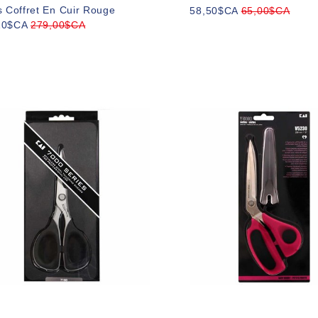
s Coffret En Cuir Rouge
58,50$CA
65,00$CA
10$CA
279,00$CA