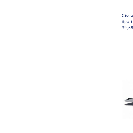
Cisea
8po 
39,5