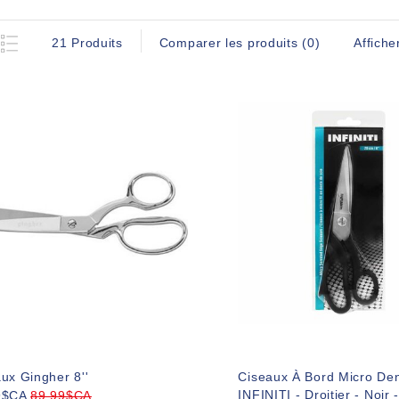
Affiche
21 Produits
Comparer les produits (0)
ux Gingher 8''
Ciseaux À Bord Micro Den
INFINITI - Droitier - Noir -
9$CA
89,99$CA