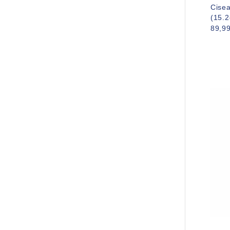
Cisea
(15.
89,9