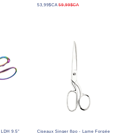
53,99$CA
59,99$CA
 LDH 9.5"
Ciseaux Singer 8po - Lame Forgée