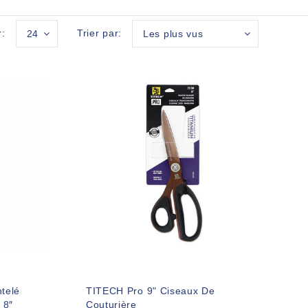
r:
Trier par:
24
Les plus vus
telé
TITECH Pro 9" Ciseaux De
 8″
Couturière