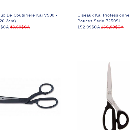
ux De Couturière Kai V500 -
Ciseaux Kai Professionne
(20.3cm)
Pouces Série 7250SL
9$CA
43,99$CA
152,99$CA
169,99$CA