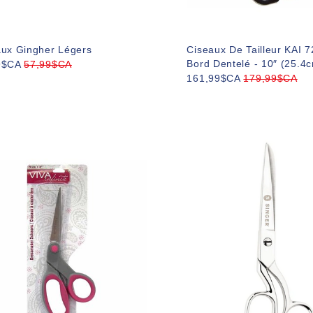
aux Gingher Légers
Ciseaux De Tailleur KAI 
Bord Dentelé - 10″ (25.4
9$CA
57,99$CA
161,99$CA
179,99$CA