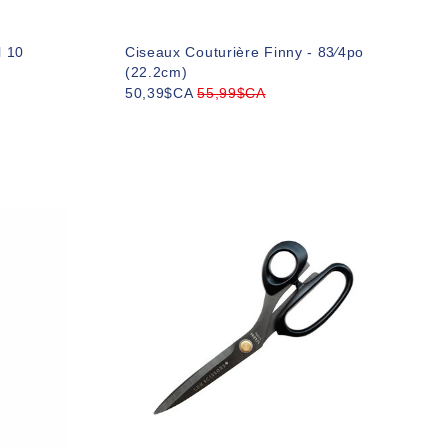
l 10
Ciseaux Couturière Finny - 83⁄4po
(22.2cm)
50,39$CA
55,99$CA