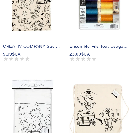
CREATIV COMPANY Sac Fourre-Tout 27,5cm X 30cm (10,82po X 11,8po) – Pirates
Ensemble Fils Tout Usage MCT Gütermann Couleurs Primaires 100m (12 Bobines)
5,99$CA
23,00$CA