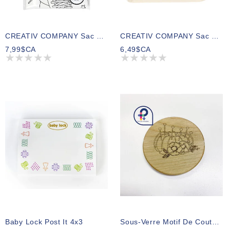
CREATIV COMPANY Sac De Sport 37cm X 41cm (14,56po X 16,14po) – Chat
CREATIV COMPANY Sac De Sport 37cm X 41cm (14,56po X 16,14po) – Pirates
7,99$CA
6,49$CA
Baby Lock Post It 4x3
Sous-Verre Motif De Couture