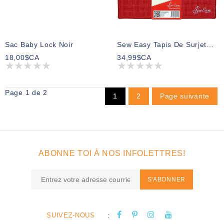
Sac Baby Lock Noir
Sew Easy Tapis De Surjeteuse - 40 X 40 Cm (153⁄4po X 153⁄4po)
18,00$CA
34,99$CA
Page 1 de 2
1
2
Page suivante
ABONNE TOI À NOS INFOLETTRES!
S'ABONNER
:
SUIVEZ-NOUS