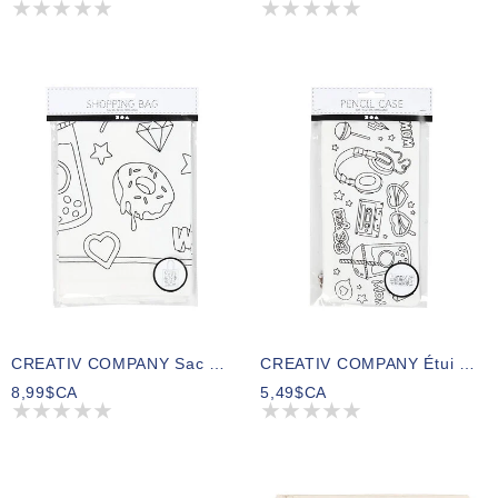
CREATIV COMPANY Sac Fourre-Tout 38cm X 42cm (14,96po X 16,5po) – Blanc
CREATIV COMPANY Étui À Crayons 11cm X 23cm (4,33po X 9po) – Préimprimé, Blanc
8,99$CA
5,49$CA