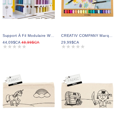
Support À Fil Modulaire Wonderfil
CREATIV COMPANY Marqueurs Textiles 6 Mm, 23,7cm X 17cm X 1,1cm (9,33po X 6,7po X 0,43po)– 20 Pièces
44,09$CA
48,99$CA
29,99$CA