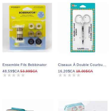
Ensemble Fils Bobbinator
Ciseaux À Double Courbure Heirloom - 31⁄2po (8.9cm)
48,59$CA
53,99$CA
16,20$CA
18,00$CA