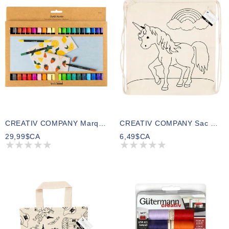
CREATIV COMPANY Marqueurs Textiles 6 Mm, 20cm X 16cm X 2cm (7,87po X 6,3po X 0,78po) – 20 Pièces
CREATIV COMPANY Sac De Sport 37cm X 41cm (14,56po X 16,14po) – Licorne
29,99$CA
6,49$CA