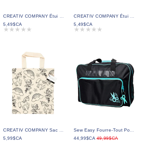
CREATIV COMPANY Étui À Crayons 21cm X 9cm (8,26po X 3,54po) – Licorne
CREATIV COMPANY Étui À Crayons 21cm X 9cm (8,26po X 3,54po) – Pirates
5,49$CA
5,49$CA
CREATIV COMPANY Sac Fourre-Tout 27,5cm X 30cm (10,82po X 11,8po) – Licorne
Sew Easy Fourre-Tout Pour Machine À Coudre - Noir & Turquoise - 44 X 20 X 38cm (17 1/4 X 7 7/8 X 15po)
5,99$CA
44,99$CA
49,99$CA