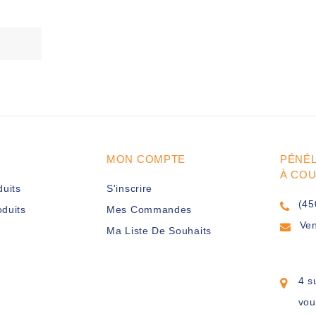
MON COMPTE
PÉNÉ
À CO
duits
S'inscrire
(45
duits
Mes Commandes
Ve
Ma Liste De Souhaits
4 s
vou