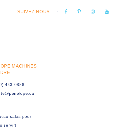
SUIVEZ-NOUS
:
LOPE MACHINES
UDRE
0) 443-0888
nte@penelope.ca
uccursales pour
s servir!