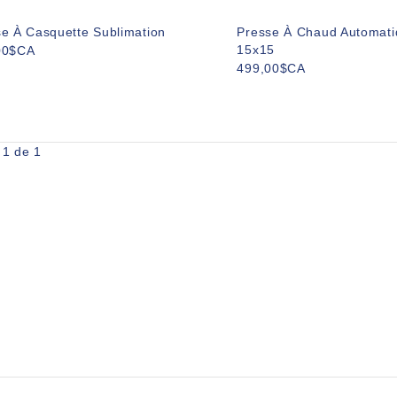
e À Casquette Sublimation
Presse À Chaud Automat
15x15
00$CA
499,00$CA
 1 de 1