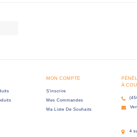
MON COMPTE
PÉNÉ
À CO
duits
S'inscrire
(45
duits
Mes Commandes
Ve
Ma Liste De Souhaits
4 s