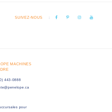
SUIVEZ-NOUS
:
LOPE MACHINES
UDRE
0) 443-0888
nte@penelope.ca
uccursales pour