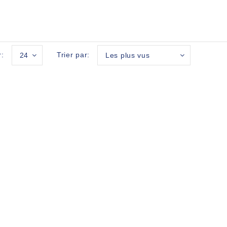
r:
Trier par:
24
Les plus vus