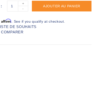
+
AJOUTER AU PANIER
-
Affirm
h
. See if you qualify at checkout.
LISTE DE SOUHAITS
R COMPARER