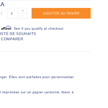
CA
+
AJOUTER AU PANIER
-
Affirm
h
. See if you qualify at checkout.
LISTE DE SOUHAITS
R COMPARER
ger. Elles sont parfaites pour personnaliser
t imprimées sur un papier cartonné, blanc à