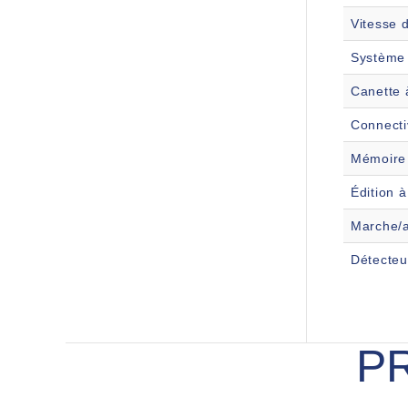
Vitesse 
Système d
Canette à
Connectiv
Mémoire 
Édition à
Marche/ar
Détecteur
P