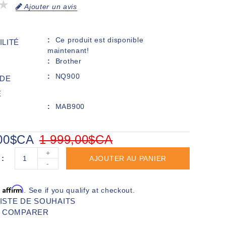
Ajouter un avis
Ce produit est disponible
ILITÉ
maintenant!
Brother
NQ900
DE
E
MAB900
,00$CA
1 999,00$CA
+
AJOUTER AU PANIER
-
Affirm
h
. See if you qualify at checkout.
LISTE DE SOUHAITS
R COMPARER