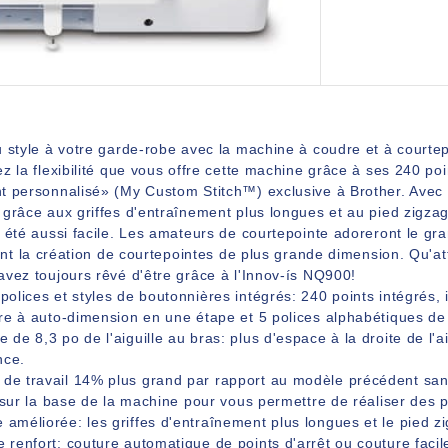
u style à votre garde-robe avec la machine à coudre et à courte
z la flexibilité que vous offre cette machine grâce à ses 240 poi
 personnalisé» (My Custom Stitch™) exclusive à Brother. Avec la
grâce aux griffes d'entraînement plus longues et au pied zigzag
 été aussi facile. Les amateurs de courtepointe adoreront le gra
itent la création de courtepointes de plus grande dimension. Qu
avez toujours rêvé d'être grâce à l'Innov-ís NQ900!
 polices et styles de boutonnières intégrés: 240 points intégrés,
re à auto-dimension en une étape et 5 polices alphabétiques de
e de 8,3 po de l'aiguille au bras: plus d'espace à la droite de l'
nce.
de travail 14% plus grand par rapport au modèle précédent sans
 sur la base de la machine pour vous permettre de réaliser des 
 améliorée: les griffes d'entraînement plus longues et le pied 
e renfort: couture automatique de points d'arrêt ou couture facil