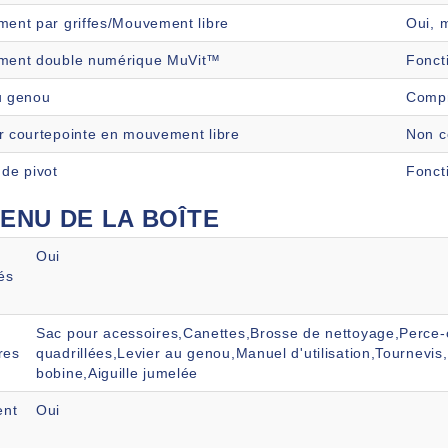
ment par griffes/Mouvement libre
Oui, 
ement double numérique MuVit™
Fonct
u genou
Compr
r courtepointe en mouvement libre
Non c
 de pivot
Fonct
ENU DE LA BOÎTE
Oui
és
Sac pour acessoires,Canettes,Brosse de nettoyage,Perce-œ
res
quadrillées,Levier au genou,Manuel d'utilisation,Tournevi
bobine,Aiguille jumelée
nt
Oui