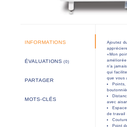
INFORMATIONS
Ajoutez d
appréciere
«Mon point
améliorée 
ÉVALUATIONS
(0)
n'a jamais
qui facil
que vous 
PARTAGER
Points,
boutonniè
Distanc
MOTS-CLÉS
avec aisa
Espace 
de travail
Couture
Point d