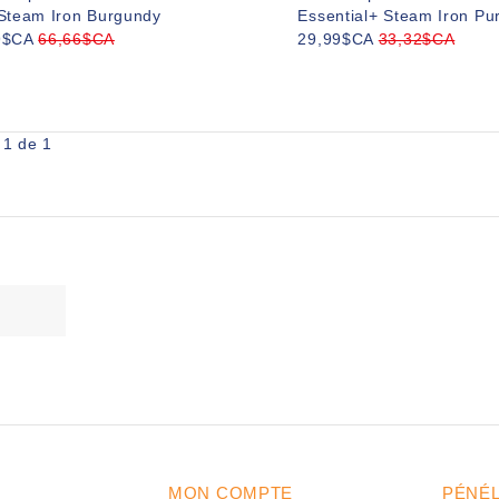
 Steam Iron Burgundy
Essential+ Steam Iron Pu
9$CA
66,66$CA
29,99$CA
33,32$CA
 1 de 1
MON COMPTE
PÉNÉ