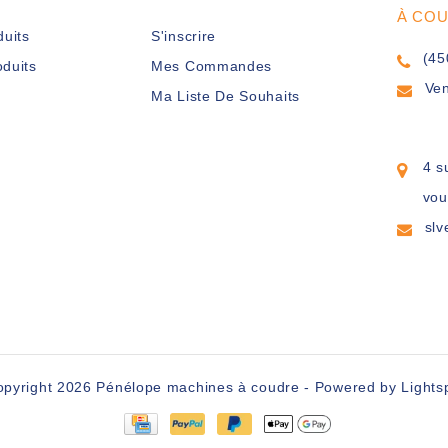
À CO
duits
S'inscrire
(45
duits
Mes Commandes
Ve
Ma Liste De Souhaits
4 s
vou
sl
opyright 2026 Pénélope machines à coudre - Powered by
Lights