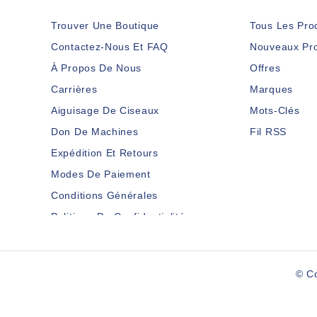
Trouver Une Boutique
Tous Les Pro
Contactez-Nous Et FAQ
Nouveaux Pro
À Propos De Nous
Offres
Carrières
Marques
Aiguisage De Ciseaux
Mots-Clés
Don De Machines
Fil RSS
Expédition Et Retours
Modes De Paiement
Conditions Générales
Politique De Confidentialité
Clause De Non-Responsabilité
Services Aux Membres
© C
Plan Du Site