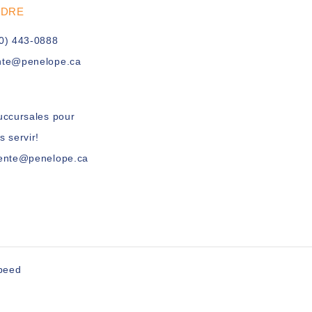
UDRE
0) 443-0888
nte@penelope.ca
uccursales pour
s servir!
vente@penelope.ca
peed