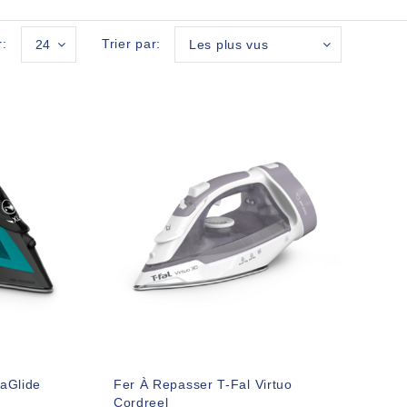
r:
Trier par:
24
Les plus vus
raGlide
Fer À Repasser T-Fal Virtuo
Cordreel