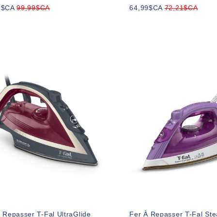
9$CA
99,99$CA
64,99$CA
72,21$CA
 Repasser T-Fal UltraGlide
Fer À Repasser T-Fal St