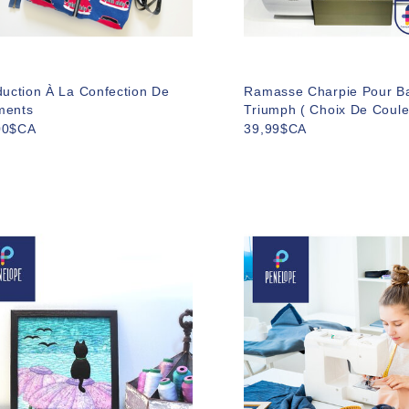
duction À La Confection De
Ramasse Charpie Pour B
ments
Triumph ( Choix De Coule
00$CA
39,99$CA