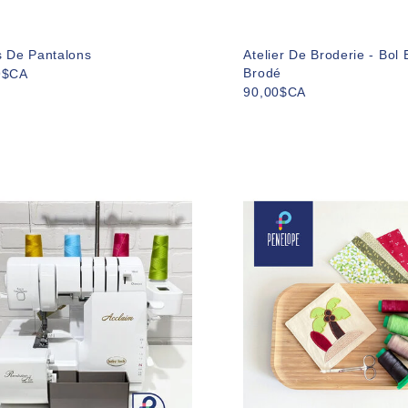
s De Pantalons
Atelier De Broderie - Bol
Brodé
9$CA
90,00$CA