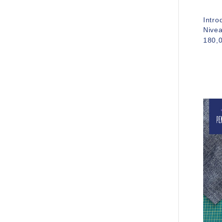
Intro
Nive
180,