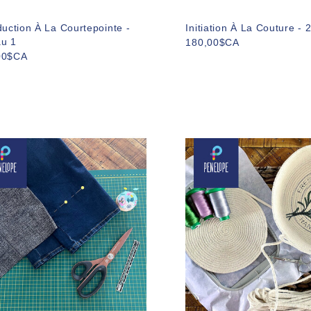
duction À La Courtepointe -
Initiation À La Couture - 
au 1
180,00$CA
00$CA