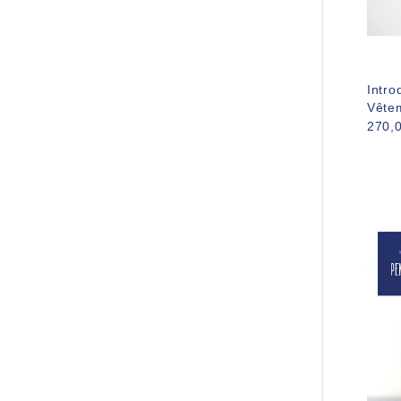
Intro
Vête
270,