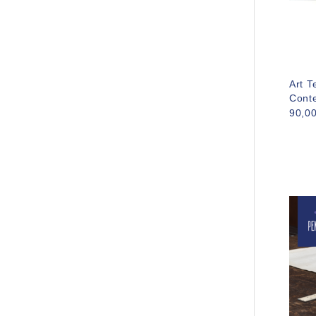
Art T
Cont
90,0