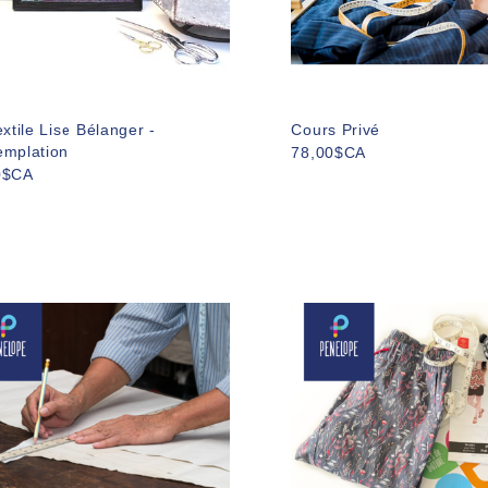
extile Lise Bélanger -
Cours Privé
emplation
78,00$CA
0$CA