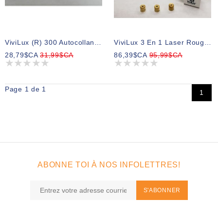
ViviLux (R) 300 Autocollants D'alignement
ViviLux 3 En 1 Laser Rouge Rechargeable
28,79$CA
31,99$CA
86,39$CA
95,99$CA
Page 1 de 1
1
ABONNE TOI À NOS INFOLETTRES!
S'ABONNER