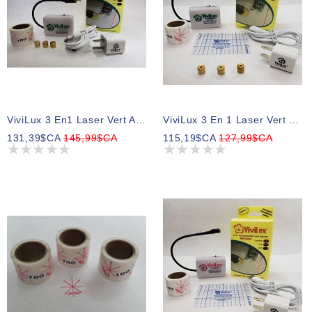
ViviLux 3 En1 Laser Vert Avec Aimant
ViviLux 3 En 1 Laser Vert Rechargeable (installation Avec Velcro)
131,39$CA
145,99$CA
115,19$CA
127,99$CA