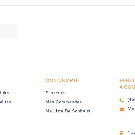
MON COMPTE
PÉNÉ
À CO
duits
S'inscrire
(45
duits
Mes Commandes
Ve
Ma Liste De Souhaits
4 s