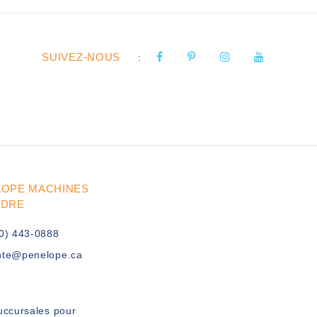
SUIVEZ-NOUS
:
LOPE MACHINES
UDRE
0) 443-0888
nte@penelope.ca
uccursales pour