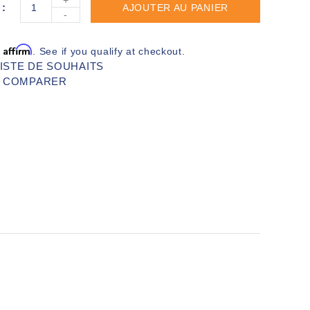
AJOUTER AU PANIER
-
Affirm
h
. See if you qualify at checkout.
LISTE DE SOUHAITS
R COMPARER