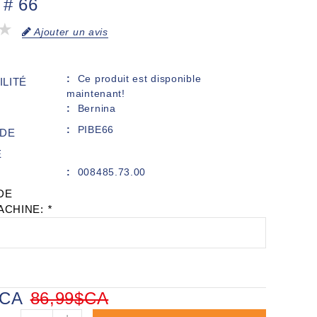
 # 66
Ajouter un avis
Ce produit est disponible
ILITÉ
maintenant!
Bernina
PIBE66
DE
E
008485.73.00
DE
ACHINE:
*
$CA
86,99$CA
+