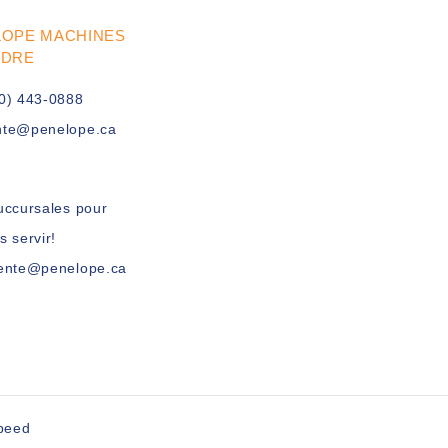
LOPE MACHINES
UDRE
0) 443-0888
nte@penelope.ca
uccursales pour
s servir!
vente@penelope.ca
peed