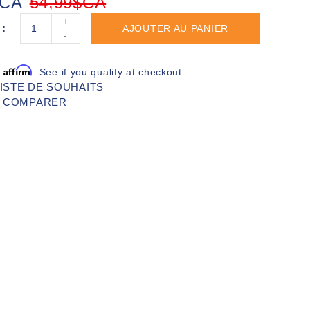
$CA
54,99$CA
+
AJOUTER AU PANIER
-
Affirm
h
. See if you qualify at checkout.
LISTE DE SOUHAITS
R COMPARER