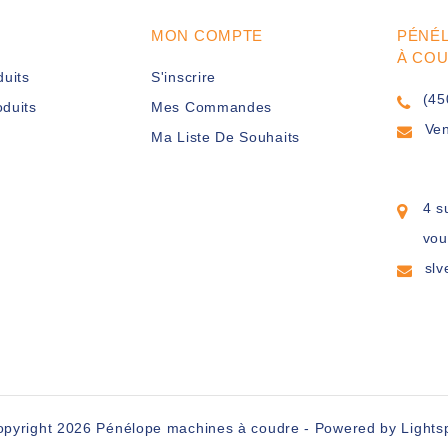
MON COMPTE
PÉNÉ
À CO
duits
S'inscrire
(45
duits
Mes Commandes
Ve
Ma Liste De Souhaits
4 s
vou
sl
opyright 2026 Pénélope machines à coudre - Powered by
Lights