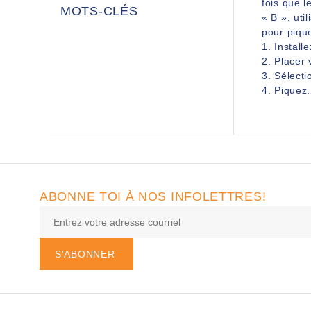
fois que 
MOTS-CLÉS
« B », uti
pour pique
1. Install
2. Placer 
3. Sélecti
4. Piquez.
ABONNE TOI À NOS INFOLETTRES!
S'ABONNER