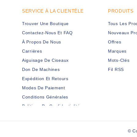
SERVICE À LA CLIENTÈLE
PRODUITS
Trouver Une Boutique
Tous Les Pro
Contactez-Nous Et FAQ
Nouveaux Pro
À Propos De Nous
Offres
Carrières
Marques
Aiguisage De Ciseaux
Mots-Clés
Don De Machines
Fil RSS
Expédition Et Retours
Modes De Paiement
Conditions Générales
Politique De Confidentialité
Clause De Non-Responsabilité
Services Aux Membres
© C
Plan Du Site