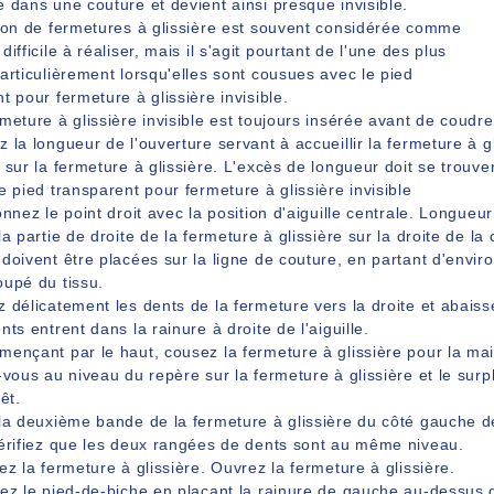
 dans une couture et devient ainsi presque invisible.
tion de fermetures à glissière est souvent considérée comme
difficile à réaliser, mais il s'agit pourtant de l'une des plus
articulièrement lorsqu'elles sont cousues avec le pied
t pour fermeture à glissière invisible.
meture à glissière invisible est toujours insérée avant de coudr
 la longueur de l'ouverture servant à accueillir la fermeture à gl
 sur la fermeture à glissière. L'excès de longueur doit se trouve
e pied transparent pour fermeture à glissière invisible
onnez le point droit avec la position d'aiguille centrale. Longueur
la partie de droite de la fermeture à glissière sur la droite de la
doivent être placées sur la ligne de couture, en partant d'envi
oupé du tissu.
 délicatement les dents de la fermeture vers la droite et abaiss
nts entrent dans la rainure à droite de l'aiguille.
ençant par le haut, cousez la fermeture à glissière pour la mai
-vous au niveau du repère sur la fermeture à glissière et le surp
êt.
la deuxième bande de la fermeture à glissière du côté gauche de
Vérifiez que les deux rangées de dents sont au même niveau.
ez la fermeture à glissière. Ouvrez la fermeture à glissière.
sez le pied-de-biche en plaçant la rainure de gauche au-dessu