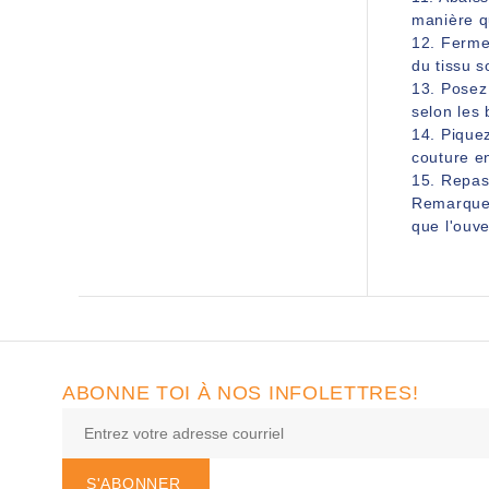
manière q
12. Fermez
du tissu s
13. Posez 
selon les 
14. Piquez
couture en
15. Repass
Remarque 
que l'ouve
ABONNE TOI À NOS INFOLETTRES!
S'ABONNER