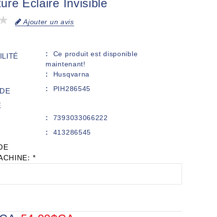
re Éclaire Invisible
Ajouter un avis
Ce produit est disponible
ILITÉ
maintenant!
Husqvarna
PIH286545
DE
E
7393033066222
413286545
DE
ACHINE:
*