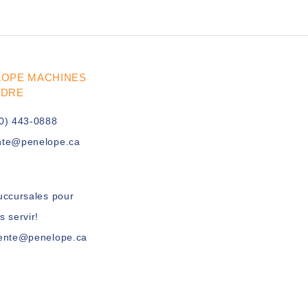
LOPE MACHINES
UDRE
0) 443-0888
nte@penelope.ca
uccursales pour
s servir!
vente@penelope.ca