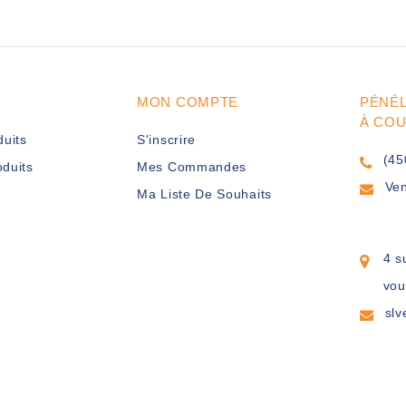
MON COMPTE
PÉNÉ
À CO
duits
S'inscrire
(45
duits
Mes Commandes
Ve
Ma Liste De Souhaits
4 s
vou
sl