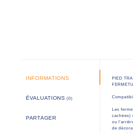
INFORMATIONS
PIED TR
FERMETUR
Compatibil
ÉVALUATIONS
(0)
Les fermet
cachées) s
PARTAGER
ou l'arriè
de décora