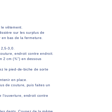
e le vêtement.
issière sur les surplus de
r en bas de la fermeture.
 2,5-3,0.
 couture, endroit contre endroit.
ron 2 cm (¾") en dessous
ez le pied-de-biche de sorte
ntenir en place.
lus de couture, puis faites un
 l'ouverture, endroit contre
s des dents. Cousez de la même