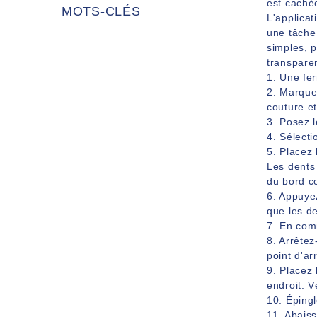
est cachée
MOTS-CLÉS
L'applica
une tâche 
simples, p
transparen
1. Une fer
2. Marquez
couture et
3. Posez l
4. Sélecti
5. Placez 
Les dents 
du bord c
6. Appuyez
que les de
7. En comm
8. Arrêtez
point d'arr
9. Placez 
endroit. 
10. Épingl
11. Abais