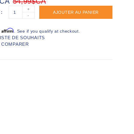
$CA
54,99$CA
+
AJOUTER AU PANIER
-
Affirm
h
. See if you qualify at checkout.
LISTE DE SOUHAITS
R COMPARER